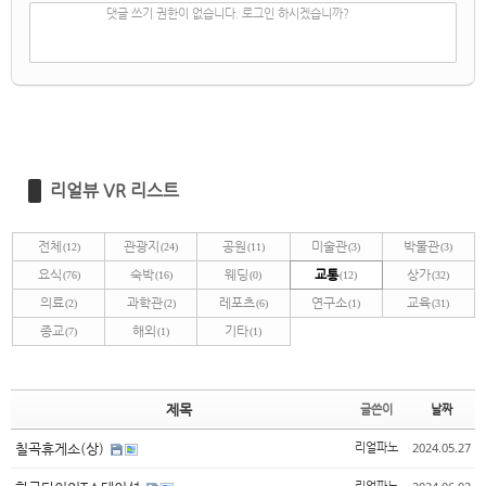
✔
댓글 쓰기
댓글 쓰기 권한이 없습니다. 로그인 하시겠습니까?
리얼뷰 VR 리스트
전체
관광지
공원
미술관
박물관
(12)
(24)
(11)
(3)
(3)
요식
숙박
웨딩
교통
상가
(76)
(16)
(0)
(12)
(32)
의료
과학관
레포츠
연구소
교육
(2)
(2)
(6)
(1)
(31)
종교
해외
기타
(7)
(1)
(1)
제목
글쓴이
날짜
2024.05.27
칠곡휴게소(상)
리얼파노