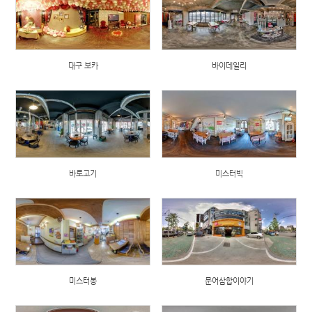
대구 보카
바이데일리
바로고기
미스터빅
미스터봉
문어삼합이야기