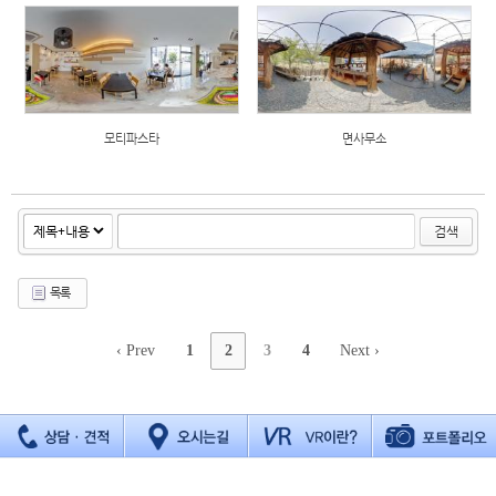
모티파스타
면사무소
검색
목록
‹ Prev
1
2
3
4
Next ›