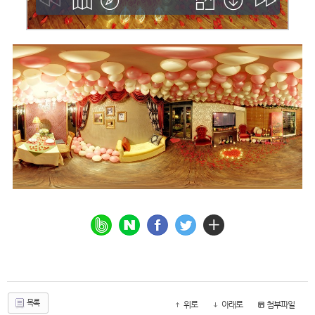
목록
위로
아래로
첨부파일