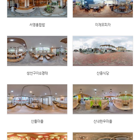
서영홍합밥
이재모피자
생선구이&명태
산중식당
산들마을
산내한우마을