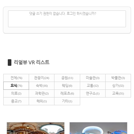
✔
댓글 쓰기
댓글 쓰기 권한이 없습니다. 로그인 하시겠습니까?
리얼뷰 VR 리스트
전체
관광지
공원
미술관
박물관
(76)
(24)
(11)
(3)
(3)
요식
숙박
웨딩
교통
상가
(76)
(16)
(0)
(12)
(32)
의료
과학관
레포츠
연구소
교육
(2)
(2)
(6)
(1)
(31)
종교
해외
기타
(7)
(1)
(1)