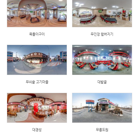
묵돌이구이
무진장 함버지기
무쇠솥 고기마을
대밭골
대경성
무릉도원